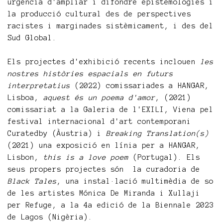
urgència d'ampliar i difondre epistemologies i
la producció cultural des de perspectives
racistes i marginades sistèmicament, i des del
Sud Global.
Els projectes d'exhibició recents inclouen
les
nostres històries espacials en futurs
interpretatius
(2022) comissariades a HANGAR,
Lisboa,
aquest és un poema d'amor
, (2021)
comissariat a la Galeria de l'EXILI, Viena pel
festival internacional d'art contemporani
Curatedby (Àustria) i
Breaking Translation(s)
(2021) una exposició en línia per a HANGAR,
Lisbon,
this is a love poem
(Portugal). Els
seus propers projectes són la curadoria de
Black Tales
, una instal·lació multimèdia de so
de les artistes Mónica De Miranda i Xullaji
per Refuge, a la 4a edició de la Biennale 2023
de Lagos (Nigèria).