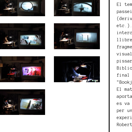
El te
passe
(deri
etc.)
inter
llibr
fragm
visua
pissa
Bibli
final
"Book
El ma
aport
es va
per u
exper
Rober