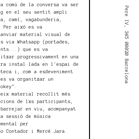
ma comú de la conversa va ser
Pere IV, 345 08020 Barcelona
ig en el seu sentit ampli
va, camí, vagabunderia,
. Per aixó es va
canviar material visual de
es via Whatsapp (portades,
ents...) que es va
litzar progressivament en una
rra instal·lada en l'espai de
oteca i, com a esdeveniment
 es va organitzar un
jokey".
teix material recollit més
acions de lxs participants,
 barrejar en viu, acompanyat
na sessió de música
imental per
to Contador i Mercè Jara.