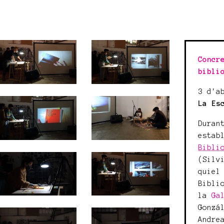
Concr
bibli
3 d'a
La Es
Duran
estab
Bibli
(Silv
quiel
Bibli
la
Ga
Gonzá
Andre