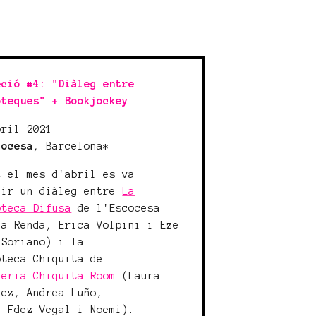
eció #4: "Diàleg entre
oteques" + Bookjockey
bril 2021
cocesa
, Barcelona*
t el mes d'abril es va
lir un diàleg entre
La
oteca Difusa
de l'Escocesa
ia Renda, Erica Volpini i Eze
 Soriano) i la
oteca Chiquita de
leria Chiquita Room
(Laura
lez, Andrea Luño,
a Fdez Vegal i Noemi).