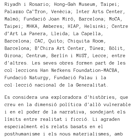
Riyadh i Rosario; Hong-Gah Museum, Taipei;
Palazzo Ca’Tron, Venècia; Inter Arts Center,
Malmö; Fundació Joan Miró, Barcelona; MoCA,
Taipei; MHKA, Amberes; HIAP, Helsinki; Centre
d’Art La Panera, Lleida; La Capella,
Barcelona; CAC, Quito; Chiquita Room,
Barcelona; B’Chira Art Center, Túnez; Bòlit,
Girona; Centrum, Berlín i MUST, Lecce; entre
d'altres. Les seves obres formen part de les
col·leccions Han Nefkens Foundation-MACBA,
Fundació Naturgy, Fundació Palau i la
col·lecció nacional de la Generalitat.
Es considera una exploradora d'històries, que
creu en la dimensió política d'allò vulnerable
i en el poder de la narrativa, sondejant els
límits entre realitat i ficció. Li agraden
especialment els relats basats en el
posthumanisme i els nous materialismes, amb