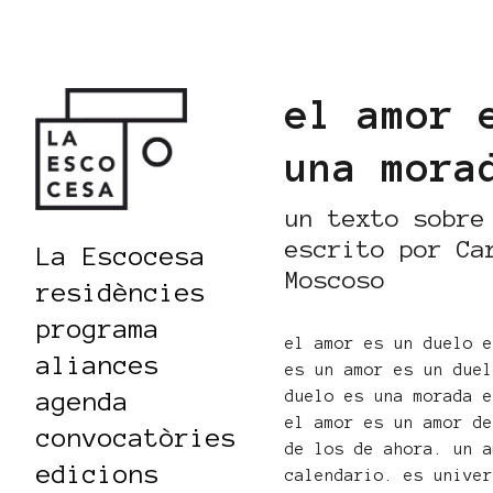
el amor 
una mora
un texto sobre
escrito por Ca
La Escocesa
Moscoso
residències
programa
el amor es un duelo 
aliances
es un amor es un due
agenda
duelo es una morada 
el amor es un amor d
convocatòries
de los de ahora. un 
edicions
calendario. es unive