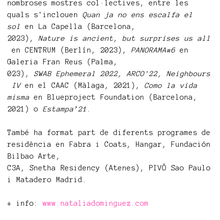
nombroses mostres col·lectives, entre les
quals s'inclouen
Quan ja no ens escalfa el
sol
en La Capella (Barcelona,
2023),
Nature is ancient, but surprises us all
en CENTRUM (Berlín, 2023),
PANORAMA#6
en
Galeria Fran Reus (Palma,
023),
SWAB Ephemeral 2022, ARCO'22, Neighbours
IV
en el CAAC (Màlaga, 2021),
Como la vida
misma
en Blueproject Foundation (Barcelona,
2021) o
Estampa’21
.
També ha format part de diferents programes de
residència en Fabra i Coats, Hangar, Fundación
Bilbao Arte,
C3A, Snetha Residency (Atenes), PIVÔ Sao Paulo
i Matadero Madrid.
+ info:
www.nataliadominguez.com