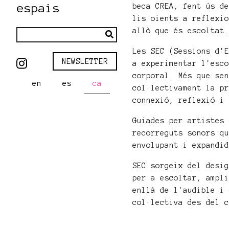
espais
beca CREA, fent ús d
lis oients a reflexi
allò que és escoltat
Les SEC (Sessions d'
NEWSLETTER
a experimentar l'esc
corporal. Més que se
en
es
ca
col·lectivament la p
connexió, reflexió i
Guiades per artistes
recorreguts sonors q
envolupant i expandi
SEC sorgeix del desi
per a escoltar, ampl
enllà de l'audible i
col·lectiva des del 