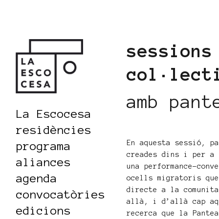
sessions
col·lect
amb pant
La Escocesa
residències
En aquesta sessió, p
programa
creades dins i per a
aliances
una performance-conv
agenda
ocells migratoris qu
directe a la comunit
convocatòries
allà, i d’allà cap a
edicions
recerca que la Pante