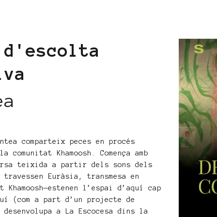
 d'escolta
iva
ea
antea comparteix peces en procés
 la comunitat Khamoosh. Comença amb
ersa teixida a partir dels sons dels
e travessen Euràsia, transmesa en
at Khamoosh—estenen l’espai d’aquí cap
quí (com a part d’un projecte de
a desenvolupa a La Escocesa dins la