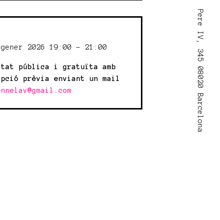
Pere IV, 345 08020 Barcelona
:
 gener 2026 19:00 - 21:00
itat pública i gratuïta amb
ipció prèvia enviant un mail
ennelav@gmail.com