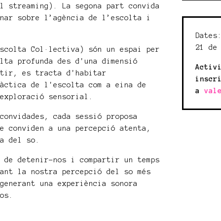
el streaming). La segona part convida
onar sobre l’agència de l’escolta i
.
Dates
21 de
Escolta Col·lectiva) són un espai per
olta profunda des d'una dimensió
Activ
ntir, es tracta d'habitar
inscr
ràctica de l'escolta com a eina de
a
val
 exploració sensorial.
 convidades, cada sessió proposa
ue conviden a una percepció atenta,
da del so.
g de detenir-nos i compartir un temps
iant la nostra percepció del so més
 generant una experiència sonora
cos.