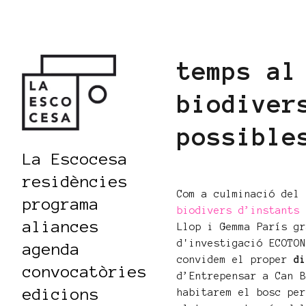
temps al
biodiver
possible
La Escocesa
residències
Com a culminació del
programa
biodivers d’instants
aliances
Llop i Gemma París g
d'investigació ECOTO
agenda
convidem el proper
d
convocatòries
d’Entrepensar a Can 
edicions
habitarem el bosc pe