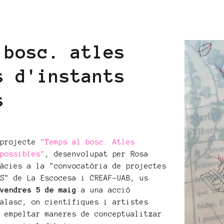
 bosc. atles
s d'instants
s
 projecte
"Temps al bosc. Atles
 possibles"
, desenvolupat per Rosa
ràcies a la "convocatòria de projectes
NS" de La Escocesa i CREAF-UAB, us
ivendres 5 de maig
a una acció
Balasc, on científiques i artistes
r empeltar maneres de conceptualitzar