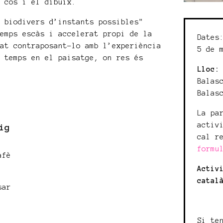
l cos i el dibuix.
s biodivers d’instants possibles"
temps escàs i accelerat propi de la
Dates
tat contraposant-lo amb l’experiència
5 de 
l temps en el paisatge, on res és
Lloc:
.
Balas
Balas
La pa
activ
ig
cal r
formu
afè
Activ
h
catal
sar
Si te