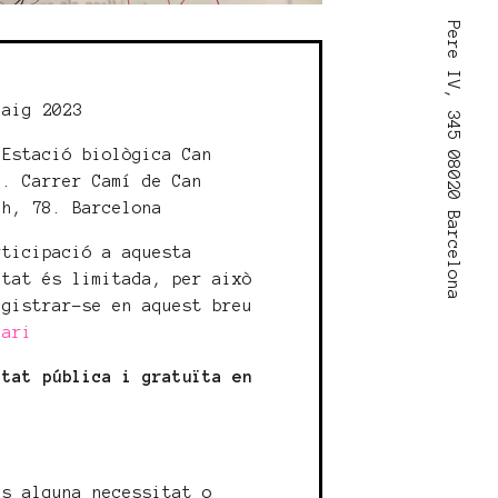
Pere IV, 345 08020 Barcelona
:
maig 2023
Estació biològica Can
c. Carrer Camí de Can
ch, 78. Barcelona
rticipació a aquesta
itat és limitada, per això
egistrar-se en aquest breu
lari
itat pública i gratuïta en
à
ns alguna necessitat o