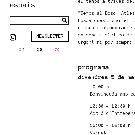
el temps a través de
espais
"Temps al Bosc. Atle
busca qüestionar el 
nostra contemporanie
extensa i cíclica de
NEWSLETTER
urgent ni per sempre
en
es
ca
programa
divendres 5 de ma
10:00 h
Benvinguda amb c
10:30 - 12:30 
Acció d'Entrepen
13:00 - 14:00 h
Vermut