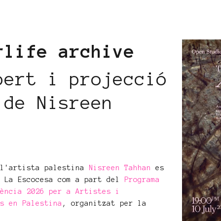
rlife archive
bert i projecció
 de Nisreen
 l'artista palestina
Nisreen Tahhan
es
a La Escocesa com a part del
Programa
gència 2026 per a Artistes i
ls en Palestina
, organitzat per la