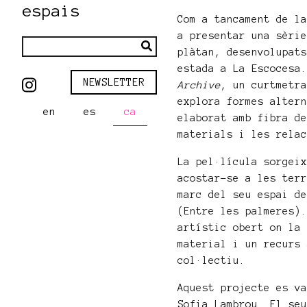
espais
Com a tancament de l
a presentar una sèri
plàtan, desenvolupat
estada a La Escocesa
NEWSLETTER
Archive
, un curtmetr
explora formes alter
en
es
ca
elaborat amb fibra d
materials i les rela
La pel·lícula sorgei
acostar-se a les ter
marc del seu espai d
(Entre les palmeres)
artístic obert on la
material i un recurs
col·lectiu.
Aquest projecte es v
Sofia Lambrou. El se