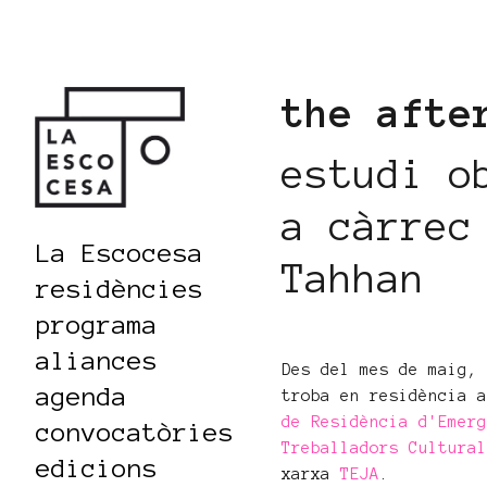
the afte
estudi o
a càrrec
La Escocesa
Tahhan
residències
programa
aliances
Des del mes de maig,
agenda
troba en residència 
de Residència d'Emer
convocatòries
Treballadors Cultura
edicions
xarxa
TEJA
.