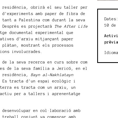
a residència, obrirà el seu taller per
e d'experiments amb paper de fibra de
Dates
s tant a Palestina com durant la seva
10 de
. Després es projectarà
The After Life
atge documental experimental que
Activ
natives d'arxiu mitjançant paper
prèvi
e plàtan, mostrant els processos
cions involucrades.
Idiom
x de la seva recerca en curs sobre com
res de la seva família a Jericó, en el
e residència,
Bayn al-Nakhlatayn
. Es tracta d'un espai ecològic i
 terra es tracta com un arxiu, un
 actiu per a tallers i aprenentatge
a desenvolupar en col·laboració amb
u treball conjunt va començar amb