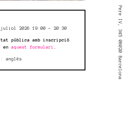
Pere IV, 345 08020 Barcelona
:
 juliol 2026 19:00 - 20:30
itat pública amb inscripció
a en
aquest formulari
.
a: anglès