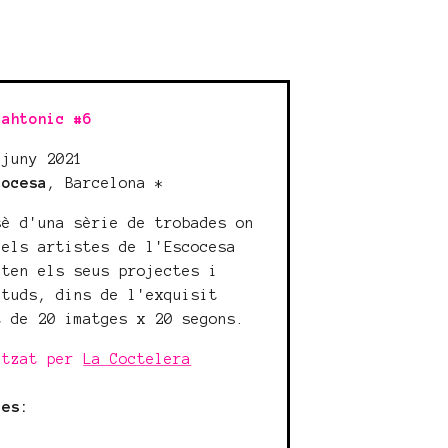
lahtonic #6
 juny 2021
cocesa
, Barcelona *
sè d'una sèrie de trobades on
 els artistes de l'Escocesa
nten els seus projectes i
etuds, dins de l'exquisit
t de 20 imatges x 20 segons.
itzat per
La Coctelera
tes: