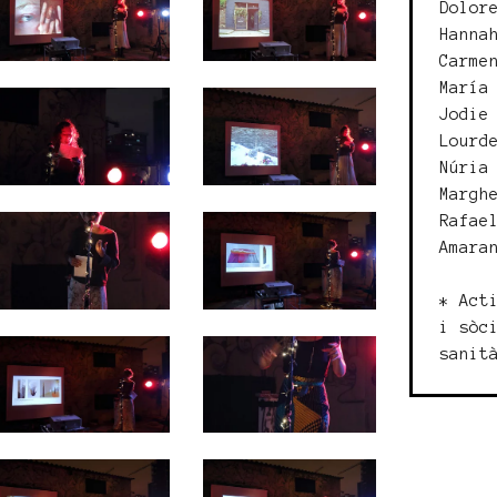
Dolor
Hanna
Carme
María
Jodie
Lourd
Núria
Margh
Rafae
Amara
* Act
i sòc
sanit