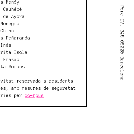
es Mendy
Pere IV, 345 08020 Barcelona
h Cauhépé
n de Ayora
 Monegro
 Chinn
es Peñaranda
 Inés
erita Isola
l Frazão
nta Sorans
ivitat reservada a residents
ies, amb mesures de seguretat
àries per
co-rpus