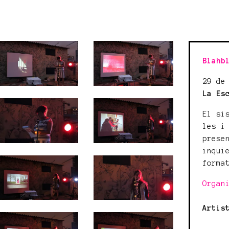
Blahb
29 de
La Es
El si
les i
prese
inqui
forma
Organ
Artis