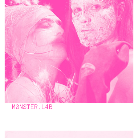
M0NSTER.L4B