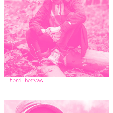
toni hervàs