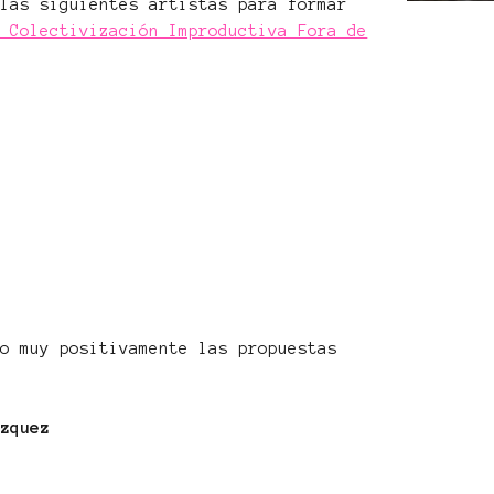
 las siguientes artistas para formar
e Colectivización Improductiva Fora de
do muy positivamente las propuestas
ázquez