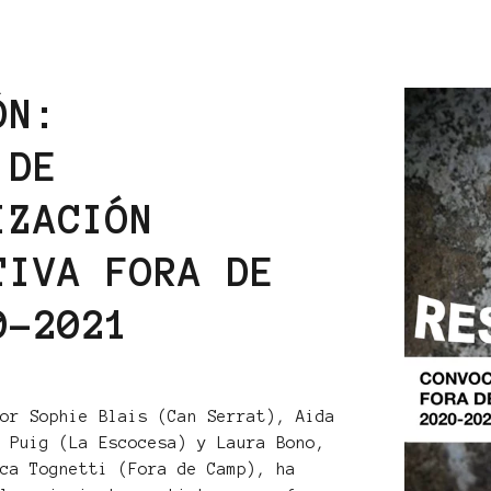
ÓN:
 DE
IZACIÓN
TIVA FORA DE
0-2021
por Sophie Blais (Can Serrat), Aida
c Puig (La Escocesa) y Laura Bono,
ica Tognetti (Fora de Camp), ha