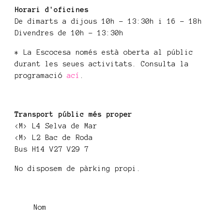
Horari d'oficines
De dimarts a dijous 10h - 13:30h i 16 - 18h
Divendres de 10h - 13:30h
* La Escocesa només està oberta al públic
durant les seues activitats. Consulta la
programació
ací
.
Transport públic més proper
<M> L4 Selva de Mar
<M> L2 Bac de Roda
Bus H14 V27 V29 7
No disposem de pàrking propi.
Nom