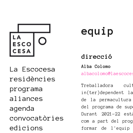
equip
direcció
Alba Colomo
La Escocesa
albacolomo@laescoce
residències
Treballadora c
programa
in(ter)dependent l
aliances
de la permacultura
agenda
del programa de sup
Durant 2021-22 est
convocatòries
com a part del prog
edicions
formar de l'equip 