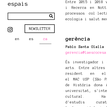
Entre 2015 i 2018 
espais
i Recerca en Nott
processos col·lect
ecologia i salut me
NEWSLETTER
gerència
en
es
ca
Pablo Santa Olalla
gerencia@laescocesa
És investigador i 
arts. Entre altres
resident en el
el MAC USP (São P
de História dona 
universitat, s'int
cultural. 
d'estudis cu