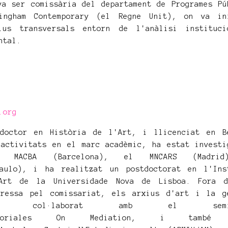
va ser comissària del departament de Programes Pú
ingham Contemporary (el Regne Unit), on va in
ius transversals entorn de l'anàlisi instituci
ntal.
.org
doctor en Història de l'Art, i llicenciat en B
 activitats en el marc acadèmic, ha estat investi
 MACBA (Barcelona), el MNCARS (Madri
aulo), i ha realitzat un postdoctorat en l'Ins
Art de la Universidade Nova de Lisboa. Fora 
eressa pel comissariat, els arxius d'art i la g
Ha col·laborat amb el semin
ratoriales On Mediation, i també