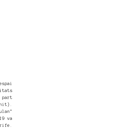
spai
itats
 part
nit).
ulan"
19 va
rife.