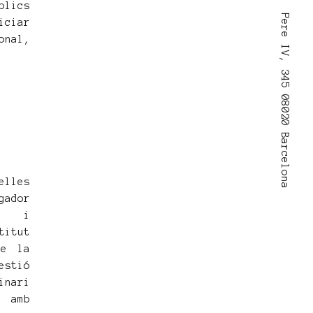
blics
Pere IV, 345 08020 Barcelona
iciar
onal,
elles
gador
d) i
titut
de la
estió
ari
 amb