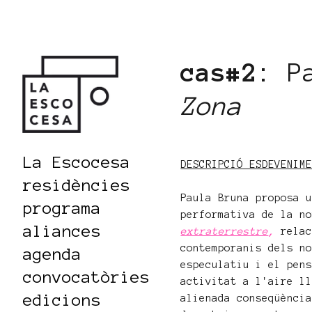
cas#2
: P
Zona
La Escocesa
DESCRIPCIÓ ESDEVENIM
residències
Paula Bruna proposa 
programa
performativa de la n
aliances
extraterrestre
,
relac
contemporanis dels n
agenda
especulatiu i el pen
convocatòries
activitat a l'aire l
edicions
alienada conseqüènci