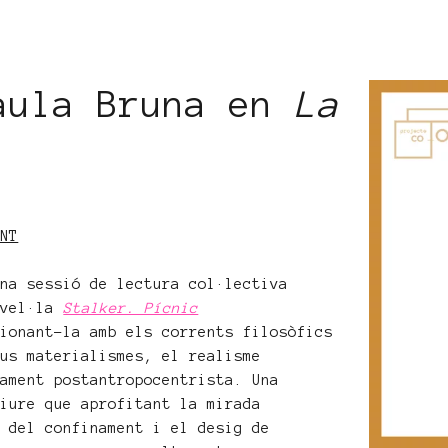
aula Bruna en
La
ENT
una sessió de lectura col·lectiva
ovel·la
Stalker. Pícnic
ionant-la amb els corrents filosòfics
ous materialismes, el realisme
sament postantropocentrista. Una
liure que aprofitant la mirada
a del confinament i el desig de