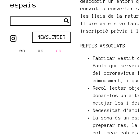
descobrir un entorn 
espais
convida a convertir-
les lleis de la natu
lliure en els voltan
inscripció prèvia i 
NEWSLETTER
REPTES ASSOCIATS
en
es
ca
Fabricar vestit
Paula que servei
del coronavirus 
còmodament, i qu
Recol·lectar obj
donar-los un alt
netejar-los i de
Necessitat d'amp
La zona és un es
preparar res, la
col·locar cablej