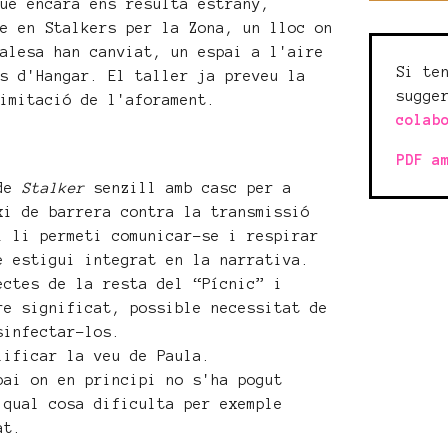
que encara ens resulta estrany,
se en Stalkers per la Zona, un lloc on
ralesa han canviat, un espai a l'aire
Si te
ts d'Hangar. El taller ja preveu la
sugge
limitació de l'aforament.
colab
PDF a
 de
Stalker
senzill amb casc per a
xi de barrera contra la transmissió
i li permeti comunicar-se i respirar
e estigui integrat en la narrativa.
ectes de la resta del “Pícnic” i
re significat, possible necessitat de
sinfectar-los.
lificar la veu de Paula.
pai on en principi no s'ha pogut
 qual cosa dificulta per exemple
at.