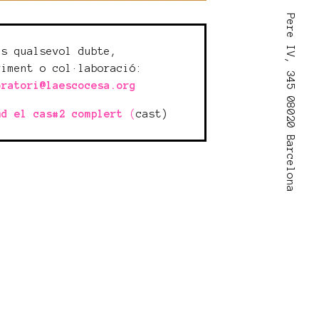
Pere IV, 345 08020 Barcelona
ns qualsevol dubte,
riment o col·laboració:
oratori@laescocesa.org
md el cas#2 complert
(
cast)