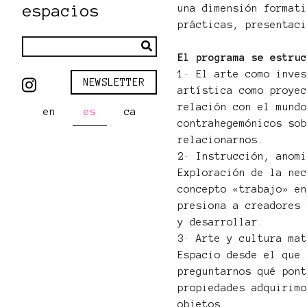
espacios
una dimensión format
prácticas, presentac
El programa se estru
1· El arte como inve
NEWSLETTER
artística como proye
relación con el mund
en
es
ca
contrahegemónicos so
relacionarnos.
2· Instrucción, anom
Exploración de la ne
concepto «trabajo» e
presiona a creadores
y desarrollar.
3· Arte y cultura ma
Espacio desde el que
preguntarnos qué pon
propiedades adquirim
objetos.