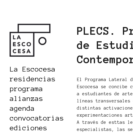
PLECS. P
de Estud
Contempo
La Escocesa
residencias
El Programa Lateral 
Escocesa se concibe 
programa
a estudiantes de art
alianzas
líneas transversales
agenda
distintas activacion
experimentaciones ar
convocatorias
A través de esttas l
ediciones
especialistas, las s