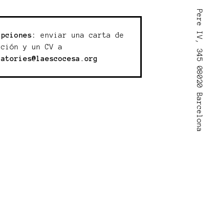
Pere IV, 345 08020 Barcelona
ipciones:
enviar una carta de
ación y un CV a
catories@laescocesa.org