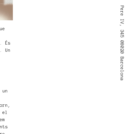
Pere IV, 345 08020 Barcelona
ue
. És
. Un
 un
orn,
 el
em
nts