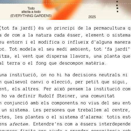
tot fa jardí) és un principi de la permacultura q
a de com a la natura cada ésser, element o sistema
eu entorn i el modifica o influeix d'alguna manera
ot
. Tot modela el seu medi ambient, tot ‘fa jardí’
itza, el vent que dispersa llavors, una planta que
al terra o el fong que descompon matèria.
una institució, on no hi ha decisions neutrals ni
n qualsevol canvi o elecció, per petit que sigui,
ent, els altres. Per això pensem la institució com
 ho va definir Rudolf Steiner, una comunitat
n conjunció amb els components no vius del seu ent
 un sistema. Les persones que treballem al centre,
ctes, les plantes o el sistema d'alarma: totis est
 ens
afectem
. Entendre'ns com a éssers interdepende