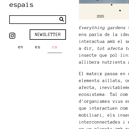
espais
Everything gardens
(
NEWSLETTER
ens parla de la ide
interactua amb el s
en
es
ca
a dir,
tot afecta t
insecte que pol·lin
allibera nutrients 
El mateix passa en 
elements aïllats, o
afecta, inevitablem
ecosistema. Tal com
d'organismes vius e
que interactuen com
mobiliari, els inse
interconnectades i