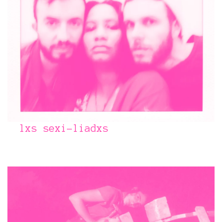
lxs sexi-liadxs